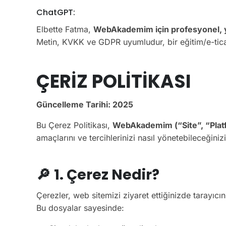
ChatGPT:
Elbette Fatma,
WebAkademim için profesyonel, y
Metin, KVKK ve GDPR uyumludur, bir eğitim/e-ticare
ÇERİZ POLİTİKASI
Güncelleme Tarihi: 2025
Bu Çerez Politikası,
WebAkademim (“Site”, “Platf
amaçlarını ve tercihlerinizi nasıl yönetebileceğin
🔎
1. Çerez Nedir?
Çerezler, web sitemizi ziyaret ettiğinizde tarayıc
Bu dosyalar sayesinde: