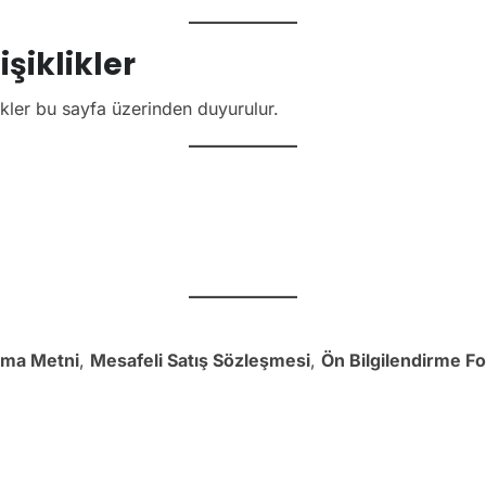
şiklikler
ikler bu sayfa üzerinden duyurulur.
tma Metni
,
Mesafeli Satış Sözleşmesi
,
Ön Bilgilendirme F